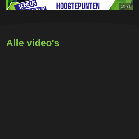
10:31
Alle video's
LIVE bij SL2024 Kuuks!
26:48
Hoogtepunten dag 5 #SL2024