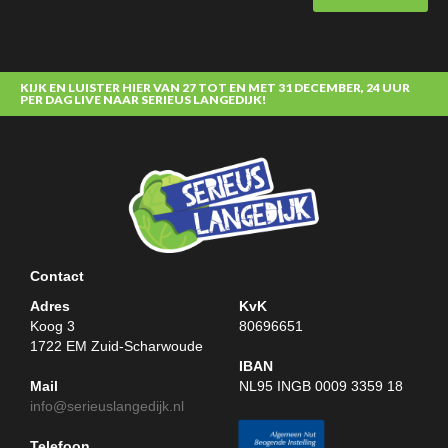
KIJK EN LUISTER HIER VAN 27 TOT EN MET 31 DECEMBER, 24 UUR
PER DAG LIVE NAAR SERIEUS LANGEDIJK!
Contact
-
Adres
KvK
Koog 3
80696651
1722 EM Zuid-Scharwoude
IBAN
Mail
NL95 INGB 0009 3359 18
info@serieuslangedijk.nl
Telefoon